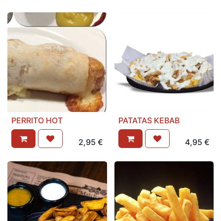
PERRITO HOT
PATATAS KEBAB
2,95
€
4,95
€